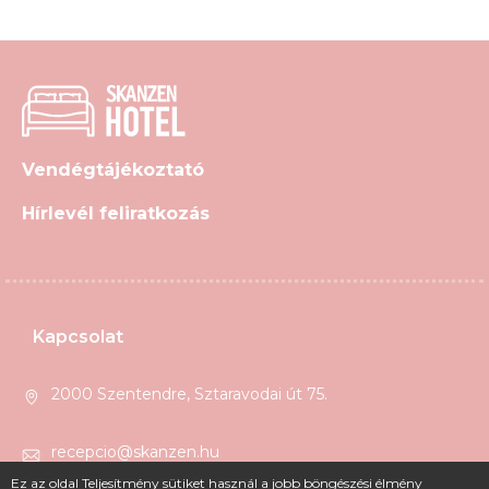
Vendégtájékoztató
Hírlevél feliratkozás
Kapcsolat
2000 Szentendre, Sztaravodai út 75.
recepcio@skanzen.hu
Ez az oldal Teljesítmény sütiket használ a jobb böngészési élmény