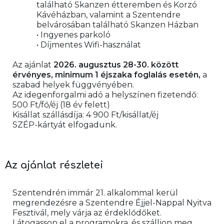
található Skanzen étteremben és Korzó 
Kávéházban, valamint a Szentendre 
belvárosában található Skanzen Házban
• Ingyenes parkoló
• Díjmentes Wifi-használat
Az ajánlat 
2026. augusztus 28-30. között 
érvényes, minimum 1 éjszaka foglalás esetén,
 a 
szabad helyek függvényében.
Az idegenforgalmi adó a helyszínen fizetendő: 
500 Ft/fő/éj (18 év felett)
Kisállat szállásdíja: 4 900 Ft/kisállat/éj
SZÉP-kártyát elfogadunk.
Az ajánlat részletei
Szentendrén immár 21. alkalommal kerül 
megrendezésre a Szentendre Éjjel-Nappal Nyitva 
Fesztivál, mely várja az érdeklődőket.
Látogasson el a programokra, és szálljon meg 