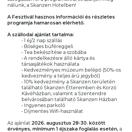
nálunk, a Skanzen Hotelben! 
A Fesztivál hasznos információi és részletes 
programja hamarosan elérhető.
A szállodai ajánlat tartalma:
• 1 éj/2 nap szállás
• Bőséges büféreggeli
• Tea bekészítése a szobába
• A rendelkezésre álló kártya és 
társasjátékok használata
• Kedvezményes múzeum belépő (50%-os 
kedvezmény a teljes árú jegyből)
• 10% kedvezmény a Skanzen területén 
található Skanzen Étteremben és Korzó 
Kávéházban, valamint a Szentendre 
belvárosában található Skanzen Házban
• Ingyenes parkoló
• Díjmentes Wifi-használat
Az ajánlat 
2026. augusztus 28-30. között 
érvényes, minimum 1 éjszaka foglalás esetén,
 a 