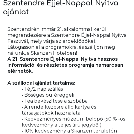
Szentendre Éjjel-Nappal Nyitva
ajánlat
Szentendrén immár 21. alkalommal kerül 
megrendezésre a Szentendre Éjjel-Nappal Nyitva 
Fesztivál, mely várja az érdeklődőket.
Látogasson el a programokra, és szálljon meg 
nálunk, a Skanzen Hotelben! 
A 21. Szentendre Éjjel-Nappal Nyitva hasznos 
információi és részletes programja hamarosan 
elérhetők.
A szállodai ajánlat tartalma:
• 1 éj/2 nap szállás
• Bőséges büféreggeli
• Tea bekészítése a szobába
• A rendelkezésre álló kártya és 
társasjátékok használata
• Kedvezményes múzeum belépő (50 % -os 
kedvezmény a teljes árú jegyből)
• 10% kedvezmény a Skanzen területén 